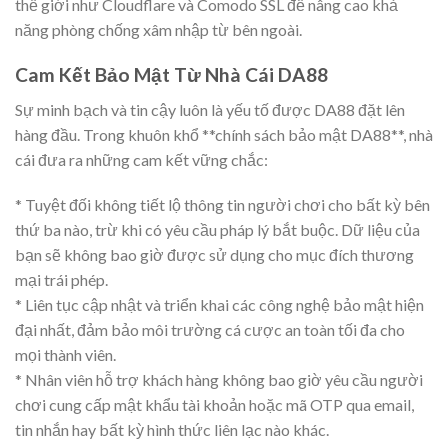
thế giới như Cloudflare và Comodo SSL để nâng cao khả
năng phòng chống xâm nhập từ bên ngoài.
Cam Kết Bảo Mật Từ Nhà Cái DA88
Sự minh bạch và tin cậy luôn là yếu tố được DA88 đặt lên
hàng đầu. Trong khuôn khổ **chính sách bảo mật DA88**, nhà
cái đưa ra những cam kết vững chắc:
* Tuyệt đối không tiết lộ thông tin người chơi cho bất kỳ bên
thứ ba nào, trừ khi có yêu cầu pháp lý bắt buộc. Dữ liệu của
bạn sẽ không bao giờ được sử dụng cho mục đích thương
mại trái phép.
* Liên tục cập nhật và triển khai các công nghệ bảo mật hiện
đại nhất, đảm bảo môi trường cá cược an toàn tối đa cho
mọi thành viên.
* Nhân viên hỗ trợ khách hàng không bao giờ yêu cầu người
chơi cung cấp mật khẩu tài khoản hoặc mã OTP qua email,
tin nhắn hay bất kỳ hình thức liên lạc nào khác.