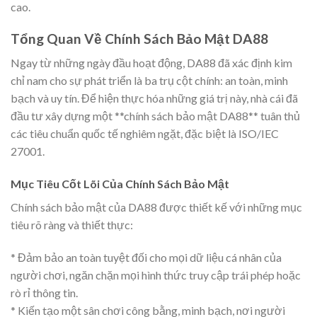
cao.
Tổng Quan Về Chính Sách Bảo Mật DA88
Ngay từ những ngày đầu hoạt động, DA88 đã xác định kim
chỉ nam cho sự phát triển là ba trụ cột chính: an toàn, minh
bạch và uy tín. Để hiện thực hóa những giá trị này, nhà cái đã
đầu tư xây dựng một **chính sách bảo mật DA88** tuân thủ
các tiêu chuẩn quốc tế nghiêm ngặt, đặc biệt là ISO/IEC
27001.
Mục Tiêu Cốt Lõi Của Chính Sách Bảo Mật
Chính sách bảo mật của DA88 được thiết kế với những mục
tiêu rõ ràng và thiết thực:
* Đảm bảo an toàn tuyệt đối cho mọi dữ liệu cá nhân của
người chơi, ngăn chặn mọi hình thức truy cập trái phép hoặc
rò rỉ thông tin.
* Kiến tạo một sân chơi công bằng, minh bạch, nơi người