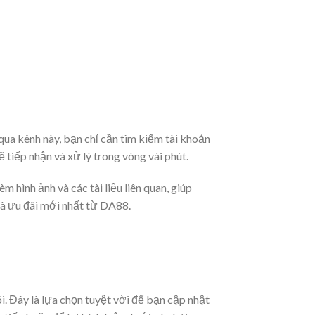
qua kênh này, bạn chỉ cần tìm kiếm tài khoản
 tiếp nhận và xử lý trong vòng vài phút.
 hình ảnh và các tài liệu liên quan, giúp
và ưu đãi mới nhất từ DA88.
i. Đây là lựa chọn tuyệt vời để bạn cập nhật