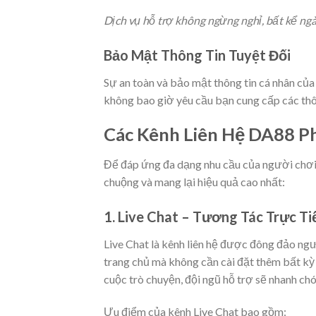
Dịch vụ hỗ trợ không ngừng nghỉ, bất kể ng
Bảo Mật Thông Tin Tuyệt Đối
Sự an toàn và bảo mật thông tin cá nhân của 
không bao giờ yêu cầu bạn cung cấp các thô
Các Kênh Liên Hệ DA88 P
Để đáp ứng đa dạng nhu cầu của người chơi,
chuộng và mang lại hiệu quả cao nhất:
1. Live Chat – Tương Tác Trực Ti
Live Chat là kênh liên hệ được đông đảo ngư
trang chủ mà không cần cài đặt thêm bất kỳ 
cuộc trò chuyện, đội ngũ hỗ trợ sẽ nhanh chó
Ưu điểm của kênh Live Chat bao gồm: