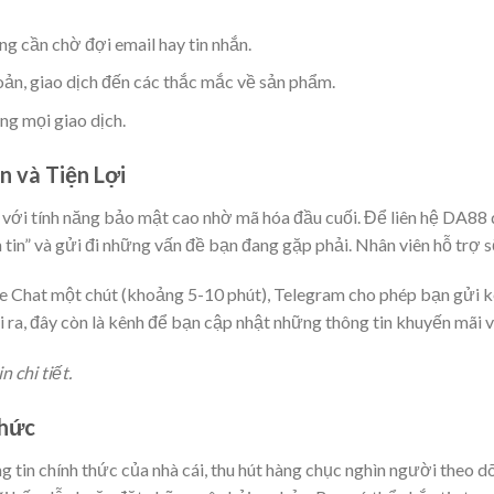
g cần chờ đợi email hay tin nhắn.
hoản, giao dịch đến các thắc mắc về sản phẩm.
ng mọi giao dịch.
n và Tiện Lợi
 với tính năng bảo mật cao nhờ mã hóa đầu cuối. Để liên hệ DA88 
in” và gửi đi những vấn đề bạn đang gặp phải. Nhân viên hỗ trợ sẽ
e Chat một chút (khoảng 5-10 phút), Telegram cho phép bạn gửi kèm
i ra, đây còn là kênh để bạn cập nhật những thông tin khuyến mãi 
 chi tiết.
Thức
tin chính thức của nhà cái, thu hút hàng chục nghìn người theo dõ