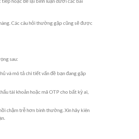
 tiếp hoặc để lại bình luận dưới các bài
h hàng. Các câu hỏi thường gặp cũng sẽ được
rọng sau:
 chủ và mô tả chi tiết vấn đề bạn đang gặp
 khẩu tài khoản hoặc mã OTP cho bất kỳ ai,
hồi chậm trễ hơn bình thường. Xin hãy kiên
ạn.