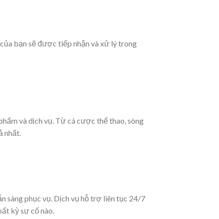
của bạn sẽ được tiếp nhận và xử lý trong
phẩm và dịch vụ. Từ cá cược thể thao, sòng
ả nhất.
n sàng phục vụ. Dịch vụ hỗ trợ liên tục 24/7
bất kỳ sự cố nào.