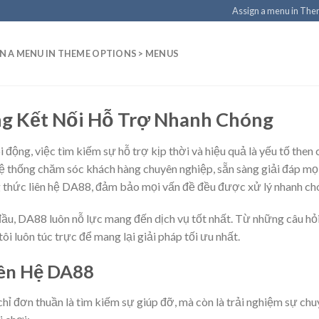
Assign a menu in Th
N A MENU IN THEME OPTIONS > MENUS
ng Kết Nối Hỗ Trợ Nhanh Chóng
ôi động, việc tìm kiếm sự hỗ trợ kịp thời và hiệu quả là yếu tố the
 thống chăm sóc khách hàng chuyên nghiệp, sẵn sàng giải đáp mọi 
thức liên hệ DA88, đảm bảo mọi vấn đề đều được xử lý nhanh chó
u, DA88 luôn nỗ lực mang đến dịch vụ tốt nhất. Từ những câu hỏi 
tôi luôn túc trực để mang lại giải pháp tối ưu nhất.
iên Hệ DA88
hỉ đơn thuần là tìm kiếm sự giúp đỡ, mà còn là trải nghiệm sự chu