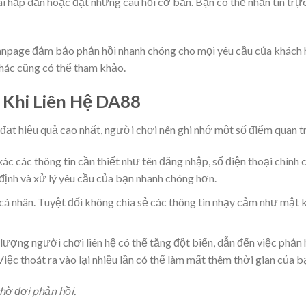
i hấp dẫn hoặc đặt những câu hỏi cơ bản. Bạn có thể nhắn tin trực
, Fanpage đảm bảo phản hồi nhanh chóng cho mọi yêu cầu của khác
khác cũng có thể tham khảo.
Khi Liên Hệ DA88
 đạt hiệu quả cao nhất, người chơi nên ghi nhớ một số điểm quan t
 xác các thông tin cần thiết như tên đăng nhập, số điện thoại chính
 định và xử lý yêu cầu của bạn nhanh chóng hơn.
n cá nhân. Tuyệt đối không chia sẻ các thông tin nhạy cảm như mật
ượng người chơi liên hệ có thể tăng đột biến, dẫn đến việc phản 
ệc thoát ra vào lại nhiều lần có thể làm mất thêm thời gian của b
chờ đợi phản hồi.